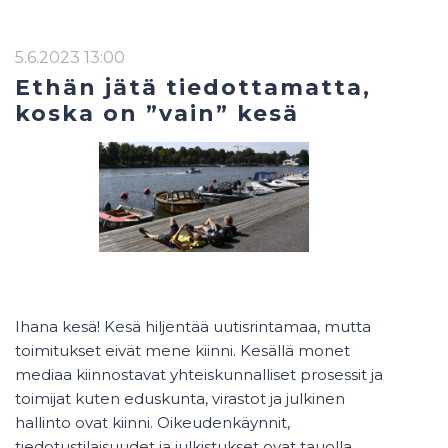
5.6.2023 13:00
Ethän jätä tiedottamatta,
koska on ”vain” kesä
Ihana kesä! Kesä
hiljentä
ä
uutisrintamaa, mutta
toimitukset eivät mene kiinni.
Kesällä monet
mediaa kiinnostavat yhteiskunnalliset prosessit
ja
toimijat
kuten eduskunta,
virastot ja
julkinen
hallinto
ovat kiin
n
i
. Oikeudenkäynnit,
tiedotustilaisuudet ja julkistukset ovat tauolla.