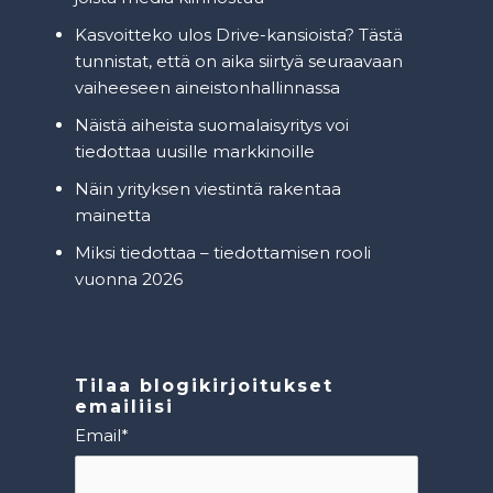
Kasvoitteko ulos Drive-kansioista? Tästä
tunnistat, että on aika siirtyä seuraavaan
vaiheeseen aineistonhallinnassa
Näistä aiheista suomalaisyritys voi
tiedottaa uusille markkinoille
Näin yrityksen viestintä rakentaa
mainetta
Miksi tiedottaa – tiedottamisen rooli
vuonna 2026
Tilaa blogikirjoitukset
emailiisi
Email
*