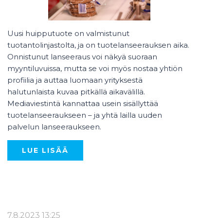
Uusi huipputuote on valmistunut
tuotantolinjastolta, ja on tuotelanseerauksen aika.
Onnistunut lanseeraus voi näkyä suoraan
myyntiluvuissa, mutta se voi myös nostaa yhtiön
profiilia ja auttaa luomaan yrityksestä
halutunlaista kuvaa pitkällä aikavälillä.
Mediaviestintä kannattaa usein sisällyttää
tuotelanseeraukseen – ja yhtä lailla uuden
palvelun lanseeraukseen.
LUE LISÄÄ
7.8.2023 13:25