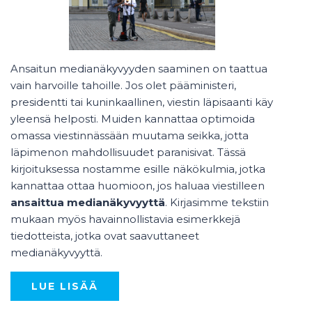
Ansaitun medianäkyvyyden saaminen on taattua
vain harvoille tahoille. Jos olet pääministeri,
presidentti tai kuninkaallinen, viestin läpisaanti käy
yleensä helposti. Muiden kannattaa optimoida
omassa viestinnässään muutama seikka, jotta
läpimenon mahdollisuudet paranisivat. Tässä
kirjoituksessa nostamme esille näkökulmia, jotka
kannattaa ottaa huomioon, jos haluaa viestilleen
ansaittua medianäkyvyyttä
. Kirjasimme tekstiin
mukaan myös havainnollistavia esimerkkejä
tiedotteista, jotka ovat saavuttaneet
medianäkyvyyttä.
LUE LISÄÄ