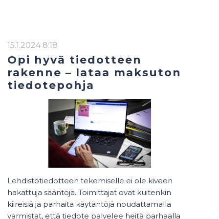
15.1.2024 8:18
Opi hyvä tiedotteen
rakenne – lataa maksuton
tiedotepohja
Lehdistötiedotteen tekemiselle ei ole kiveen
hakattuja sääntöjä. Toimittajat ovat kuitenkin
kiireisiä ja parhaita käytäntöjä noudattamalla
varmistat, että tiedote palvelee heitä parhaalla