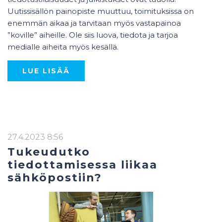
Uutissisällön painopiste muuttuu, toimituksissa on
enemmän aikaa ja tarvitaan myös vastapainoa
”koville” aiheille. Ole siis luova, tiedota ja tarjoa
medialle aiheita myös kesällä.
LUE LISÄÄ
27.4.2023 8:56
Tukeudutko
tiedottamisessa liikaa
sähköpostiin?