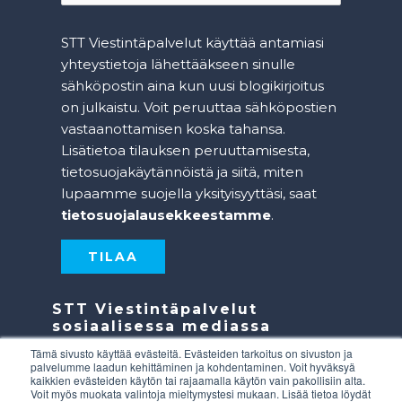
STT Viestintäpalvelut käyttää antamiasi
yhteystietoja lähettääkseen sinulle
sähköpostin aina kun uusi blogikirjoitus
on julkaistu. Voit peruuttaa sähköpostien
vastaanottamisen koska tahansa.
Lisätietoa tilauksen peruuttamisesta,
tietosuojakäytännöistä ja siitä, miten
lupaamme suojella yksityisyyttäsi, saat
tietosuojalausekkeestamme
.
STT Viestintäpalvelut
sosiaalisessa mediassa
Tämä sivusto käyttää evästeitä. Evästeiden tarkoitus on sivuston ja
palvelumme laadun kehittäminen ja kohdentaminen. Voit hyväksyä
kaikkien evästeiden käytön tai rajaamalla käytön vain pakollisiin alta.
Voit myös muokata valintoja mieltymystesi mukaan. Lisää tietoa löydät