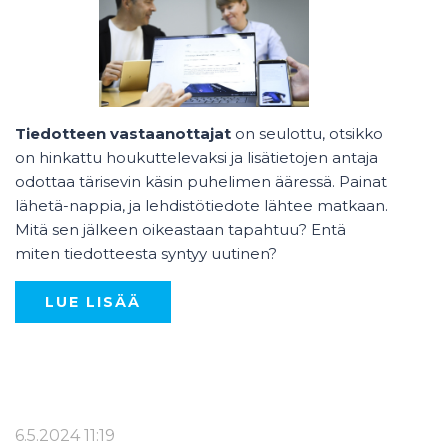
Tiedotteen vastaanottajat
on seulottu, otsikko
on hinkattu houkuttelevaksi ja lisätietojen antaja
odottaa tärisevin käsin puhelimen ääressä. Painat
lähetä-nappia, ja lehdistötiedote lähtee matkaan.
Mitä sen jälkeen oikeastaan tapahtuu? Entä
miten tiedotteesta syntyy uutinen?
LUE LISÄÄ
6.5.2024 11:19