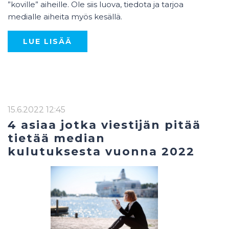
”koville” aiheille. Ole siis luova, tiedota ja tarjoa
medialle aiheita myös kesällä.
LUE LISÄÄ
15.6.2022 12:45
4 asiaa jotka viestijän pitää
tietää median
kulutuksesta vuonna 2022