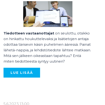
Tiedotteen vastaanottajat
on seulottu, otsikko
on hinkattu houkuttelevaksi ja lisätietojen antaja
odottaa tärisevin käsin puhelimen ääressä. Painat
lähetä-nappia, ja lehdistötiedote lähtee matkaan.
Mitä sen jälkeen oikeastaan tapahtuu? Entä
miten tiedotteesta syntyy uutinen?
LUE LISÄÄ
5.6.2023 13:00