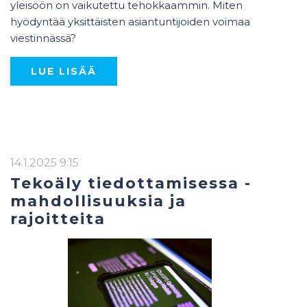
yleisöön on vaikutettu tehokkaammin. Miten
hyödyntää yksittäisten asiantuntijoiden voimaa
viestinnässä?
LUE LISÄÄ
14.1.2025 9:15
Tekoäly tiedottamisessa -
mahdollisuuksia ja
rajoitteita