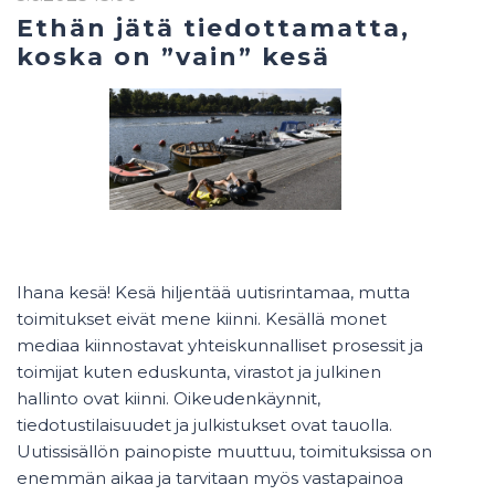
Ethän jätä tiedottamatta,
koska on ”vain” kesä
Ihana kesä! Kesä
hiljentä
ä
uutisrintamaa, mutta
toimitukset eivät mene kiinni.
Kesällä monet
mediaa kiinnostavat yhteiskunnalliset prosessit
ja
toimijat
kuten eduskunta,
virastot ja
julkinen
hallinto
ovat kiin
n
i
. Oikeudenkäynnit,
tiedotustilaisuudet ja julkistukset ovat tauolla.
Uutissisällön painopiste muuttuu, toimituksissa on
enemmän aikaa ja tarvitaan myös vastapainoa