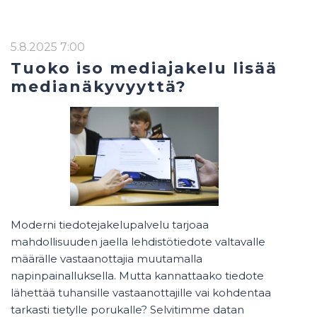
5.8.2025 7:00
Tuoko iso mediajakelu lisää
medianäkyvyyttä?
Moderni tiedotejakelupalvelu tarjoaa
mahdollisuuden jaella lehdistötiedote valtavalle
määrälle vastaanottajia muutamalla
napinpainalluksella. Mutta kannattaako tiedote
lähettää tuhansille vastaanottajille vai kohdentaa
tarkasti tietylle porukalle? Selvitimme datan