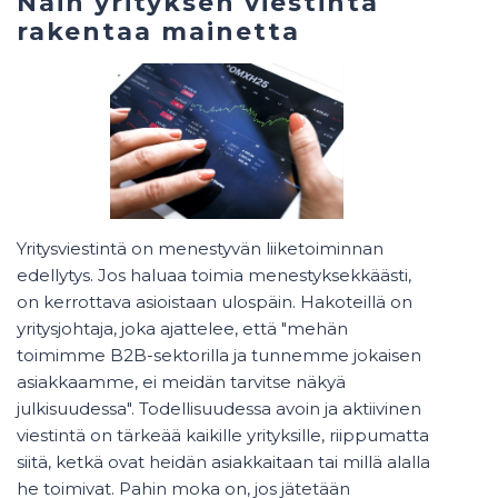
Näin yrityksen viestintä
rakentaa mainetta
Yritysviestintä on menestyvän liiketoiminnan
edellytys. Jos haluaa toimia menestyksekkäästi,
on kerrottava asioistaan ulospäin. Hakoteillä on
yritysjohtaja, joka ajattelee, että "mehän
toimimme B2B-sektorilla ja tunnemme jokaisen
asiakkaamme, ei meidän tarvitse näkyä
julkisuudessa". Todellisuudessa avoin ja aktiivinen
viestintä on tärkeää kaikille yrityksille, riippumatta
siitä, ketkä ovat heidän asiakkaitaan tai millä alalla
he toimivat. Pahin moka on, jos jätetään