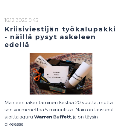
16.12.2025 9:45
Kriisiviestijän työkalupakki
- näillä pysyt askeleen
edellä
Maineen rakentaminen kestää 20 vuotta, mutta
sen voi menettää 5 minuutissa. Näin on lausunut
sijoittajaguru
Warren Buffett
, ja on täysin
oikeassa.