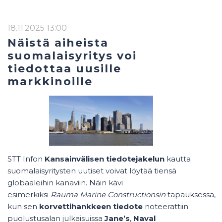
18.11.2025 13:00
Näistä aiheista
suomalaisyritys voi
tiedottaa uusille
markkinoille
STT Infon
Kansainvälisen tiedotejakelun
kautta
suomalaisyritysten uutiset voivat löytää tiensä
globaaleihin kanaviin. Näin kävi
esimerkiksi
Rauma Marine Constructionsin
tapauksessa,
kun sen
korvettihankkeen tiedote
noteerattiin
puolustusalan julkaisuissa
Jane’s
,
Naval