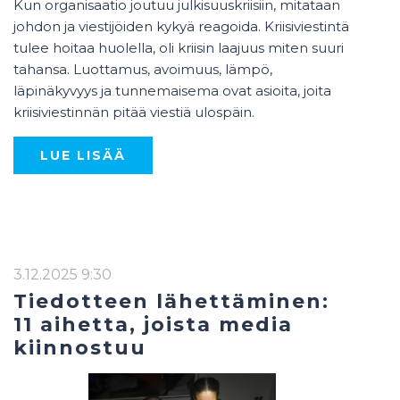
Kun organisaatio joutuu julkisuuskriisiin, mitataan
johdon ja viestijöiden kykyä reagoida. Kriisiviestintä
tulee hoitaa huolella, oli kriisin laajuus miten suuri
tahansa. Luottamus, avoimuus, lämpö,
läpinäkyvyys ja tunnemaisema ovat asioita, joita
kriisiviestinnän pitää viestiä ulospäin.
LUE LISÄÄ
3.12.2025 9:30
Tiedotteen lähettäminen:
11 aihetta, joista media
kiinnostuu