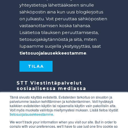
yhteystietoja lähettääkseen sinulle
sähköpostin aina kun uusi blogikirjoitus
on julkaistu. Voit peruuttaa sähköpostien
vastaanottamisen koska tahansa.
Lisätietoa tilauksen peruuttamisesta,
tietosuojakäytännöistä ja siitä, miten
lupaamme suojella yksityisyyttäsi, saat
tietosuojalausekkeestamme
.
STT Viestintäpalvelut
sosiaalisessa mediassa
Tämä sivusto käyttää evästeitä. Evästeiden tarkoitus on sivuston ja
palvelumme laadun kehittäminen ja kohdentaminen. Voit hyväksyä
kaikkien evästeiden käytön tai rajaamalla käytön vain pakollisiin alta.
Voit myös muokata valintoja mieltymystesi mukaan. Lisää tietoa löydät
tietosuojalausekkeestamme
.
We won't track your information when you visit our site. But in order to
STT Viestintäpalvelut on osa STT-konsernia.
comply with your preferences, we'll have to use just one tiny cookie so