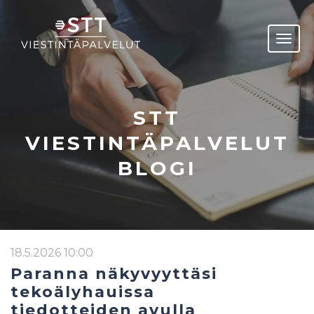
STT
VIESTINTÄPALVELUT
BLOGI
18.5.2026 10:00
Paranna näkyvyyttäsi
tekoälyhauissa
tiedotteiden avulla