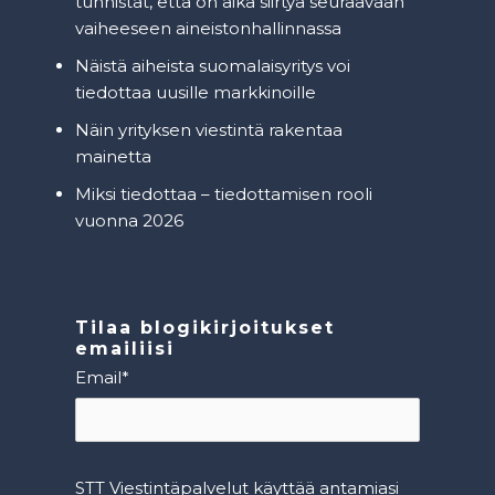
tunnistat, että on aika siirtyä seuraavaan
vaiheeseen aineistonhallinnassa
Näistä aiheista suomalaisyritys voi
tiedottaa uusille markkinoille
Näin yrityksen viestintä rakentaa
mainetta
Miksi tiedottaa – tiedottamisen rooli
vuonna 2026
Tilaa blogikirjoitukset
emailiisi
Email
*
STT Viestintäpalvelut käyttää antamiasi