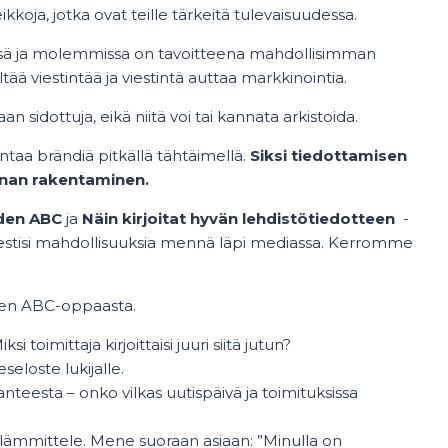
kkoja, jotka ovat teille tärkeitä tulevaisuudessa.
dessä ja molemmissa on tavoitteena mahdollisimman
ltää viestintää ja viestintä auttaa markkinointia.
 sidottuja, eikä niitä voi tai kannata arkistoida.
entaa brändiä pitkällä tähtäimellä.
Siksi tiedottamisen
rinan rakentaminen.
den ABC
ja
Näin kirjoitat hyvän lehdistötiedotteen
-
estisi mahdollisuuksia mennä läpi mediassa. Kerromme
den ABC-oppaasta.
 toimittaja kirjoittaisi juuri siitä jutun?
seloste lukijalle.
anteesta – onko vilkas uutispäivä ja toimituksissa
a lämmittele. Mene suoraan asiaan: ”Minulla on