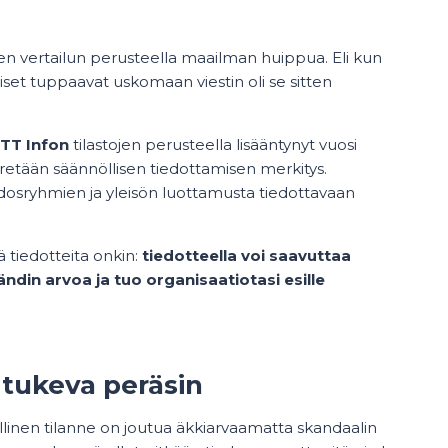
n vertailun perusteella maailman huippua. Eli kun
aiset tuppaavat uskomaan viestin oli se sitten
STT Infon
tilastojen perusteella lisääntynyt vuosi
tään säännöllisen tiedottamisen merkitys.
idosryhmien ja yleisön luottamusta tiedottavaan
 tiedotteita onkin:
tiedotteella voi saavuttaa
din arvoa ja tuo organisaatiotasi esille
 tukeva peräsin
linen tilanne on joutua äkkiarvaamatta skandaalin