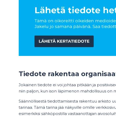
Tiedote rakentaa organisaa
Jokainen tiedote ei voi johtaa pitkään ja positiivis
niin paljon, kun ison läpimenon mahdollisuus on m
Säännöllisestä tiedottamisesta rakentuu arkisto uuti
tarinaa. Tämä tarina jää näkyville omille verkkos
esimerkiksi sähköpostilla vastaanottajan aivosoluih