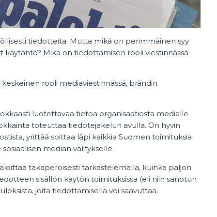
öllisesti tiedotteita. Mutta mikä on perimmäinen syy
nyt käytäntö? Mikä on tiedottamisen rooli viestinnässä
n keskeinen rooli mediaviestinnässä, brändin
okkaasti luotettavaa tietoa organisaatiosta medialle
okkainta toteuttaa tiedotejakelun avulla. On hyvin
stista, yrittää soittaa läpi kaikkia Suomen toimituksia
 sosiaalisen median välitykselle.
oittaa takaperoisesti tarkastelemalla, kuinka paljon
iedotteen sisällön käytön toimituksissa (eli niin sanotun
loksista, joita tiedottamisella voi saavuttaa.