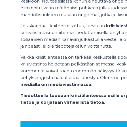
keskiöön. No, tosiasiassa kohun aiheuttava ongelma
eliminoitu, vaan mätäpaise puhkeaa julkisuudessa. S
mahdollisuuksien mukaan ongelmat, jotka julkisuu
Jos skandaali kuitenkin sattuu, tarvitaan
kriisivie
kriisiviestintäsuunnitelma. Tiedottamisella on yhä eri
sosiaalisen median kanaviin julkaistuilla viesteillä
ja ripeästi, ei ole tiedotejakelun voittanutta.
Vaikka kriisitilanteessa on tärkeää keskustella sid
kriisiviestintä hoidetaan pelkästään somessa, kesk
kommentit voivat saada enemmän näkyvyyttä kuin o
kehyksen, josta haluat asiaa lähestyä. Olemme p
medialla on mediaviestinnässä.
Tiedotteella tuodaan kriisitilanteessa esille 
tietoa ja korjataan virheellistä tietoa.