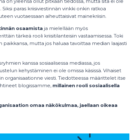
 on yleensä ollut pitkään tiedossa, mutta sitä ei ole
iksi paras kriisiviestinnän vinkki onkin ratkoa
teen vuotaessaan aiheuttaisivat mainekriisin.
stinnän osaamista
ja mielellään myös
ttäin tärkeä rooli kriisitilanteisiin vastaamisessa. Toki
 on paikkansa, mutta jos haluaa tavoittaa median laajasti
osryhmien kanssa sosiaalisessa mediassa, jos
ustelun kehystäminen ei ole omissa käsissä. Vihaiset
rganisaationne viesti. Tiedotteessa määrittelet itse
ohtineet blogissamme,
millainen rooli sosiaalisella
organisaation omaa näkökulmaa, jaellaan oikeaa