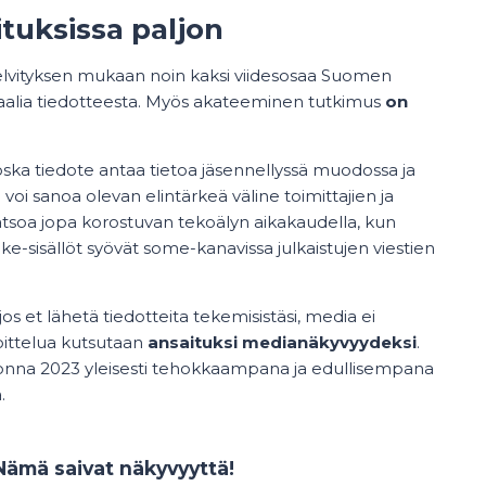
tuksissa paljon
elvityksen mukaan noin kaksi viidesosaa Suomen
eriaalia tiedotteesta. Myös akateeminen tutkimus
on
koska tiedote antaa tietoa jäsennellyssä muodossa ja
voi sanoa olevan elintärkeä väline toimittajien ja
 katsoa jopa korostuvan tekoälyn aikakaudella, kun
-sisällöt syövät some-kanavissa julkaistujen viestien
jos et lähetä tiedotteita tekemisistäsi, media ei
rjoittelua kutsutaan
ansaituksi medianäkyvyydeksi
.
onna 2023 yleisesti tehokkaampana ja edullisempana
.
 Nämä saivat näkyvyyttä!