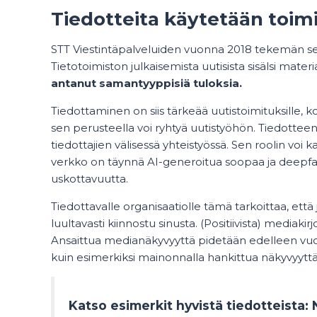
Tiedotteita käytetään toimi
STT Viestintäpalveluiden vuonna 2018 tekemän s
Tietotoimiston julkaisemista uutisista sisälsi mat
antanut samantyyppisiä tuloksia.
Tiedottaminen on siis tärkeää uutistoimituksille, 
sen perusteella voi ryhtyä uutistyöhön. Tiedotteen 
tiedottajien välisessä yhteistyössä. Sen roolin voi
verkko on täynnä AI-generoitua soopaa ja deepfake
uskottavuutta.
Tiedottavalle organisaatiolle tämä tarkoittaa, että 
luultavasti kiinnostu sinusta. (Positiivista) mediaki
Ansaittua medianäkyvyyttä pidetään edelleen vu
kuin esimerkiksi mainonnalla hankittua näkyvyyttä
Katso esimerkit hyvistä tiedotteista: