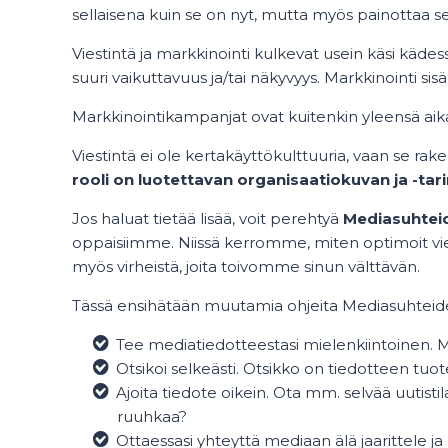
sellaisena kuin se on nyt, mutta myös painottaa sei
Viestintä ja markkinointi kulkevat usein käsi kä
suuri vaikuttavuus ja/tai näkyvyys. Markkinointi sisä
Markkinointikampanjat ovat kuitenkin yleensä aikaan
Viestintä ei ole kertakäyttökulttuuria, vaan se rak
rooli on luotettavan organisaatiokuvan ja -ta
Jos haluat tietää lisää, voit perehtyä
Mediasuhtei
oppaisiimme. Niissä kerromme, miten optimoit vi
myös virheistä, joita toivomme sinun välttävän.
Tässä ensihätään muutamia ohjeita Mediasuhtei
Tee mediatiedotteestasi mielenkiintoinen. Miksi
Otsikoi selkeästi. Otsikko on tiedotteen tuote
Ajoita tiedote oikein. Ota mm. selvää uutistil
ruuhkaa?
Ottaessasi yhteyttä mediaan älä jaarittele j