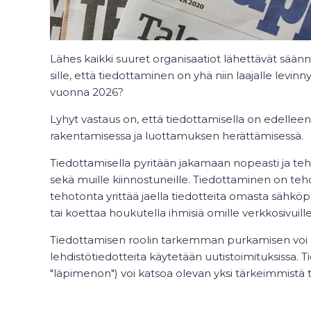
Lähes kaikki suuret organisaatiot lähettävät säänn
sille, että tiedottaminen on yhä niin laajalle levin
vuonna 2026?
Lyhyt vastaus on, että tiedottamisella on edellee
rakentamisessa ja luottamuksen herättämisessä.
Tiedottamisella pyritään jakamaan nopeasti ja teh
sekä muille kiinnostuneille. Tiedottaminen on teh
tehotonta yrittää jaella tiedotteita omasta sähköpo
tai koettaa houkutella ihmisiä omille verkkosivuille
Tiedottamisen roolin tarkemman purkamisen voi al
lehdistötiedotteita käytetään uutistoimituksissa. T
"läpimenon") voi katsoa olevan yksi tärkeimmistä tu