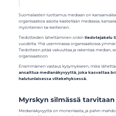
Suomalaisten luottamus mediaan on kansainvälise
organisaatiosi asioita käsitellään mediassa, kansal
myönteinen tai kielteinen.
Tiedotteiden lähettäminen onkin
tiedotejakelu 
vuodelta. Yhä usemmassa organisaatiossa ymmärre
Tiedotteen pitää vakuuttaa ja rakentaa median, s
organisaatioon.
Ensimmäinen vastaus kysymykseen, miksi lähettää
ansaittua medianäkyvyyttä, joka kasvattaa brän
halutunlaisessa viitekehyksessä.
Myrskyn silmässä tarvitaan
Medianäkyvyyttä on monenlaista, ja pahin mahdol