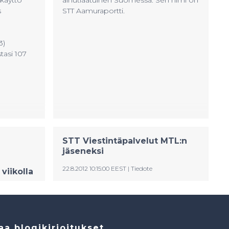
aa blogikirjoitukset