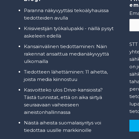
ema
Paranna näkyvyyttäsi tekoälyhauissa
Ema
tiedotteiden avulla
Kriisiviestijän työkalupakki - näillä pysyt
askeleen edellä
STT 
Kansainvälinen tiedottaminen: Näin
yhte
rakennat ansaittua medianäkyvyyttä
sähk
ulkomailla
on j
Tiedotteen lähettäminen: 11 aihetta,
säh
joista media kiinnostuu
taha
per
Kasvoitteko ulos Drive-kansioista?
tiet
Tästä tunnistat, että on aika siirtyä
lupa
seuraavaan vaiheeseen
tie
aineistonhallinnassa
Näistä aiheista suomalaisyritys voi
tiedottaa uusille markkinoille