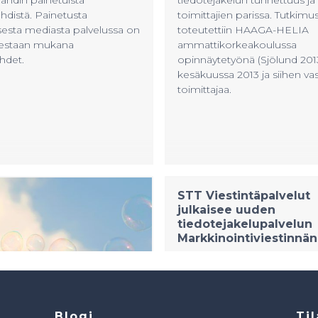
Blogi
Til