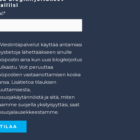
iliisi
il
*
Viestintäpalvelut käyttää antamiasi
ystietoja lähettääkseen sinulle
öpostin aina kun uusi blogikirjoitus
ulkaistu. Voit peruuttaa
köpostien vastaanottamisen koska
nsa. Lisätietoa tilauksen
uuttamisesta,
osuojakäytännöistä ja siitä, miten
amme suojella yksityisyyttäsi, saat
tosuojalausekkeestamme
.