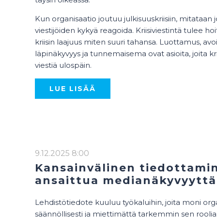
Kun organisaatio joutuu julkisuuskriisiin, mitataan 
viestijöiden kykyä reagoida. Kriisiviestintä tulee hoi
kriisin laajuus miten suuri tahansa. Luottamus, av
läpinäkyvyys ja tunnemaisema ovat asioita, joita kri
viestiä ulospäin.
LUE LISÄÄ
9.12.2025 8:00
Kansainvälinen tiedottami
ansaittua medianäkyvyyttä
Lehdistötiedote kuuluu työkaluihin, joita moni org
säännöllisesti ja miettimättä tarkemmin sen roolia