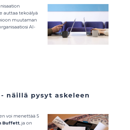
nisaation
te auttaa tekoälyä
uomioon muutaman
organisaatiosi AI-
 - näillä pysyt askeleen
en voi menettää 5
 Buffett
, ja on