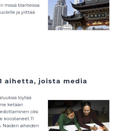
n missä tilanteissa
lelle ja yrittää
 aihetta, joista media
luuksia löytää
mme ketään
iedottaminen olisi
e koostaneet 11
ä. Näiden aiheiden