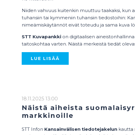
Niiden vahvuus kuitenkin muuttuu taakaksi, kun a
tuhansiin tai kymmeniin tuhansiin tiedostoihin: 
nimeämiskäytännöt eivät toteudu ja sama kuva löytyy
STT Kuvapankki
on digitaalisen aineistonhallinna
taitoskohtaa varten. Näistä merkeistä tiedät oleva
LUE LISÄÄ
18.11.2025 13:00
Näistä aiheista suomalaisyri
markkinoille
STT Infon
Kansainvälisen tiedotejakelun
kautta 