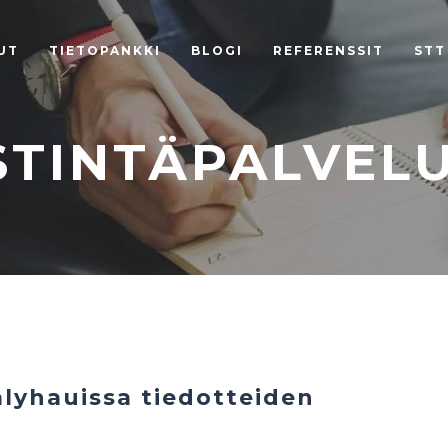
UT
TIETOPANKKI
BLOGI
REFERENSSIT
STT
STINTÄPALVEL
lyhauissa tiedotteiden