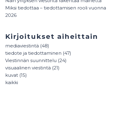
Näin yrityksen viestintä rakentaa mainetta
Miksi tiedottaa – tiedottamisen rooli vuonna
2026
Kirjoitukset aiheittain
mediaviestintä
(48)
tiedote ja tiedottaminen
(47)
Viestinnän suunnittelu
(24)
visuaalinen viestintä
(21)
kuvat
(15)
kaikki