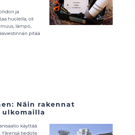
johdon ja
taa huolella, oli
oimuus, lämpö,
isiviestinnän pitää
nen: Näin rakennat
 ulkomailla
anisaatio käyttää
. Yleensä tiedote