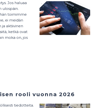
ytys. Jos haluaa
n ulospäin.
"mehän toimimme
e, ei meidän
 ja aktiivinen
siitä, ketkä ovat
hin moka on, jos
misen rooli vuonna 2026
lisesti tiedotteita.