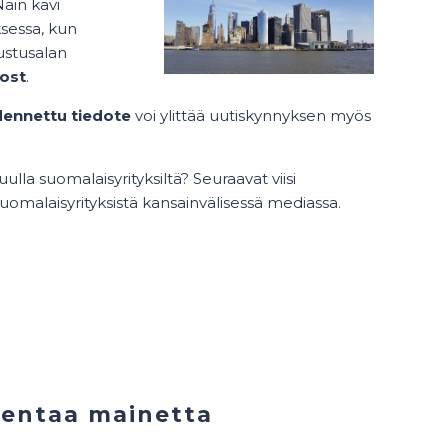
Näin kävi
sessa, kun
ustusalan
ost
.
dennettu tiedote
voi ylittää uutiskynnyksen myös
lla suomalaisyrityksiltä?
Seuraavat viisi
omalaisyrityksistä kansainvälisessä mediassa.
akentaa mainetta