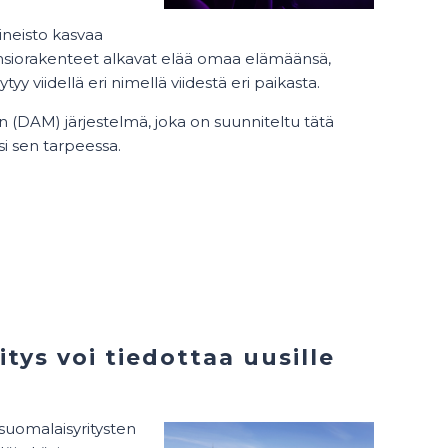
ineisto kasvaa
Kansiorakenteet alkavat elää omaa elämäänsä,
 viidellä eri nimellä viidestä eri paikasta.
n (DAM) järjestelmä, joka on suunniteltu tätä
si sen tarpeessa.
tys voi tiedottaa uusille
suomalaisyritysten