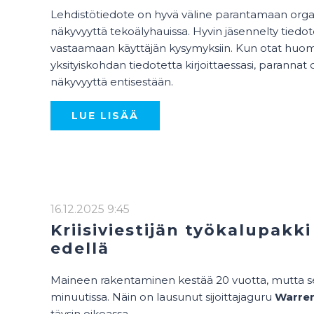
Lehdistötiedote on hyvä väline parantamaan orga
näkyvyyttä tekoälyhauissa. Hyvin jäsennelty tiedo
vastaamaan käyttäjän kysymyksiin. Kun otat h
yksityiskohdan tiedotetta kirjoittaessasi, parannat 
näkyvyyttä entisestään.
LUE LISÄÄ
16.12.2025 9:45
Kriisiviestijän työkalupakki
edellä
Maineen rakentaminen kestää 20 vuotta, mutta s
minuutissa. Näin on lausunut sijoittajaguru
Warren
täysin oikeassa.