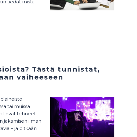
un tiedät mistä
ioista? Tästä tunnistat,
vaan vaiheeseen
diaineisto
ssa tai muissa
mät ovat tehneet
en jakamisen ilman
avia – ja pitkään