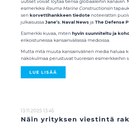
uutiset voivat löytää tiensä globaaleihin kanaviin. 
esimerkiksi
Rauma Marine Constructionsin
tapauk
sen
korvettihankkeen tiedote
noteerattiin puol
julkaisuissa
Jane’s
,
Naval News
ja
The Defense P
Esimerkki kuvaa, miten
hyvin suunniteltu ja koh
erikoistuneissa kansainvälisissä medioissa.
Mutta mitä muuta kansainvälinen media haluaa kuu
näkökulmaa perustuvat tuoreisiin esimerkkeihin su
LUE LISÄÄ
13.11.2025 13:45
Näin yrityksen viestintä r