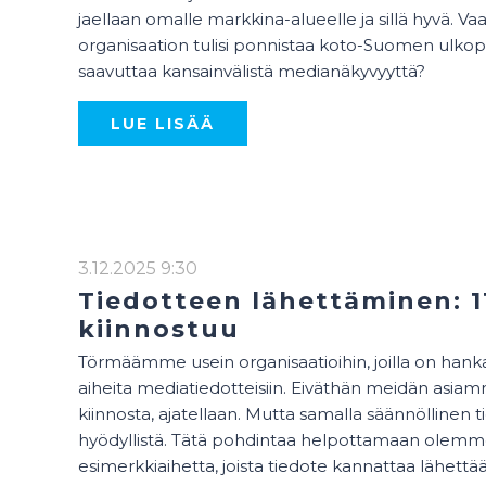
jaellaan omalle markkina-alueelle ja sillä hyvä. Vaa
organisaation tulisi ponnistaa koto-Suomen ulkopuo
saavuttaa kansainvälistä medianäkyvyyttä?
LUE LISÄÄ
3.12.2025 9:30
Tiedotteen lähettäminen: 11
kiinnostuu
Törmäämme usein organisaatioihin, joilla on hanka
aiheita mediatiedotteisiin. Eiväthän meidän asia
kiinnosta, ajatellaan. Mutta samalla säännöllinen t
hyödyllistä. Tätä pohdintaa helpottamaan olemm
esimerkkiaihetta, joista tiedote kannattaa lähettä