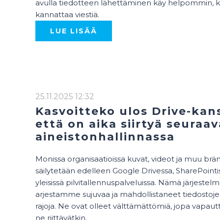
avulla tiedotteen lähettäminen käy helpommin, k
kannattaa viestiä.
LUE LISÄÄ
25.11.2025 12:32
Kasvoitteko ulos Drive-kans
että on aika siirtyä seuraa
aineistonhallinnassa
Monissa organisaatioissa kuvat, videot ja muu brän
säilytetään edelleen Google Drivessa, SharePointi
yleisissä pilvitallennuspalveluissa. Nämä järjestel
arjestamme sujuvaa ja mahdollistaneet tiedostoj
rajoja. Ne ovat olleet välttämättömiä, jopa vapautt
ne riittävätkin.