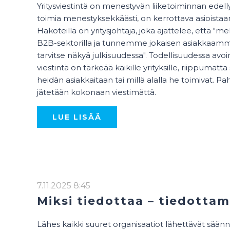
Yritysviestintä on menestyvän liiketoiminnan edell
toimia menestyksekkäästi, on kerrottava asioistaa
Hakoteillä on yritysjohtaja, joka ajattelee, että 
B2B-sektorilla ja tunnemme jokaisen asiakkaamm
tarvitse näkyä julkisuudessa". Todellisuudessa avoin
viestintä on tärkeää kaikille yrityksille, riippumatta 
heidän asiakkaitaan tai millä alalla he toimivat. Pa
jätetään kokonaan viestimättä.
LUE LISÄÄ
7.11.2025 8:45
Miksi tiedottaa – tiedotta
Lähes kaikki suuret organisaatiot lähettävät säännöl