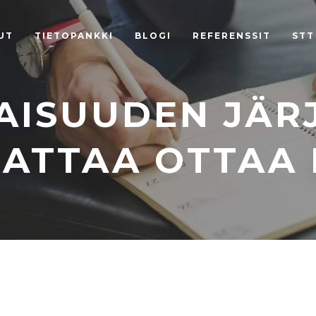
UT
TIETOPANKKI
BLOGI
REFERENSSIT
STT
AISUUDEN JÄR
NATTAA OTTAA