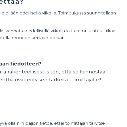
ettää?
lellään edellisellä viikolla. Toimituksissa suunnitellaan
, kannattaa edellisellä viikolla laittaa muistutus. Liikaa
soitella moneen kertaan perään.
maan tiedotteen?
i ja rakenteellisesti siten, että se kiinnostaa
ttiä ovat erityisen tärkeitä toimittajalle?
ä olla niin paljon tietoa, ettei toimittajan tarvitse