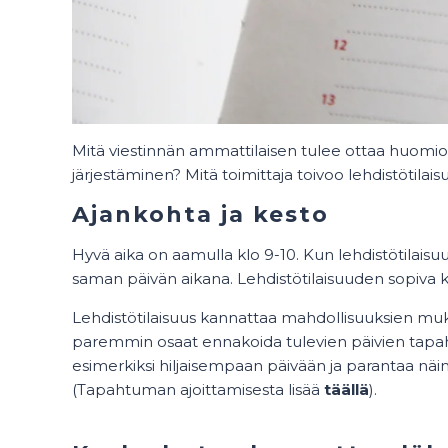
Mitä viestinnän ammattilaisen tulee ottaa huomioo
järjestäminen? Mitä toimittaja toivoo lehdistötilai
Ajankohta ja kesto
Hyvä aika on aamulla klo 9-10. Kun lehdistötilaisuus 
saman päivän aikana. Lehdistötilaisuuden sopiva 
Lehdistötilaisuus kannattaa mahdollisuuksien muka
paremmin osaat ennakoida tulevien päivien tapah
esimerkiksi hiljaisempaan päivään ja parantaa näin
(Tapahtuman ajoittamisesta lisää
täällä
).