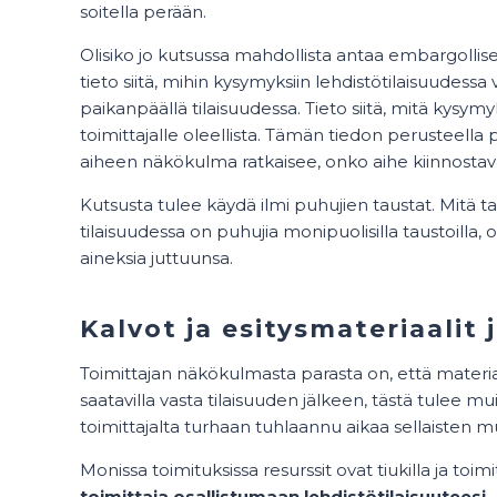
soitella perään.
Olisiko jo kutsussa mahdollista antaa embargollise
tieto siitä, mihin kysymyksiin lehdistötilaisuudessa
paikanpäällä tilaisuudessa. Tieto siitä, mitä kysymy
toimittajalle oleellista. Tämän tiedon perusteella p
aiheen näkökulma ratkaisee, onko aihe kiinnostav
Kutsusta tulee käydä ilmi puhujien taustat. Mitä ta
tilaisuudessa on puhujia monipuolisilla taustoilla, 
aineksia juttuunsa.
Kalvot ja esitysmateriaalit
Toimittajan näkökulmasta parasta on, että materiaa
saatavilla vasta tilaisuuden jälkeen, tästä tulee mui
toimittajalta turhaan tuhlaannu aikaa sellaisten mu
Monissa toimituksissa resurssit ovat tiukilla ja toimit
toimittaja osallistumaan lehdistötilaisuuteesi
.