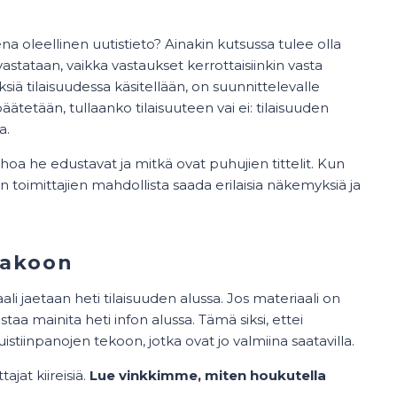
na oleellinen uutistieto? Ainakin kutsussa tulee olla
 vastataan, vaikka vastaukset kerrottaisiinkin vasta
ksiä tilaisuudessa käsitellään, on suunnittelevalle
äätetään, tullaanko tilaisuuteen vai ei: tilaisuuden
a.
hoa he edustavat ja mitkä ovat puhujien tittelit. Kun
on toimittajien mahdollista saada erilaisia näkemyksiä ja
 jakoon
li jaetaan heti tilaisuuden alussa. Jos materiaali on
staa mainita heti infon alussa. Tämä siksi, ettei
istiinpanojen tekoon, jotka ovat jo valmiina saatavilla.
tajat kiireisiä.
Lue vinkkimme, miten houkutella