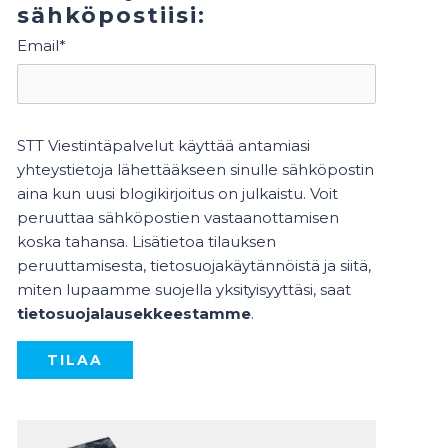
sähköpostiisi:
Email
*
STT Viestintäpalvelut käyttää antamiasi
yhteystietoja lähettääkseen sinulle sähköpostin
aina kun uusi blogikirjoitus on julkaistu. Voit
peruuttaa sähköpostien vastaanottamisen
koska tahansa. Lisätietoa tilauksen
peruuttamisesta, tietosuojakäytännöistä ja siitä,
miten lupaamme suojella yksityisyyttäsi, saat
tietosuojalausekkeestamme
.