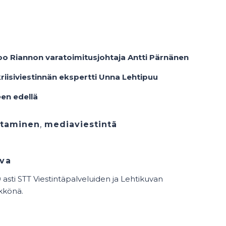
sanoo Riannon varatoimitusjohtaja Antti Pärnänen
kriisiviestinnän ekspertti Unna Lehtipuu
een edellä
ttaminen
,
mediaviestintä
va
asti STT Viestintäpalveluiden ja Lehtikuvan
kkönä.