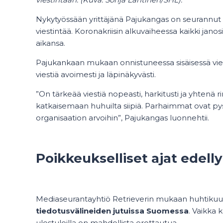
Nykytyössään yrittäjänä Pajukangas on seurannut läh
viestintää. Koronakriisin alkuvaiheessa kaikki janos
aikansa.
Pajukankaan mukaan onnistuneessa sisäisessä vies
viestiä avoimesti ja läpinäkyvästi.
”On tärkeää viestiä nopeasti, harkitusti ja yhtenä
katkaisemaan huhuilta siipiä. Parhaimmat ovat 
organisaation arvoihin”, Pajukangas luonnehtii.
Poikkeukselliset ajat edell
Mediaseurantayhtiö Retrieverin mukaan huhtiku
tiedotusvälineiden jutuissa Suomessa
. Vaikka 
ulostuloilla on mahdollista erottautua.