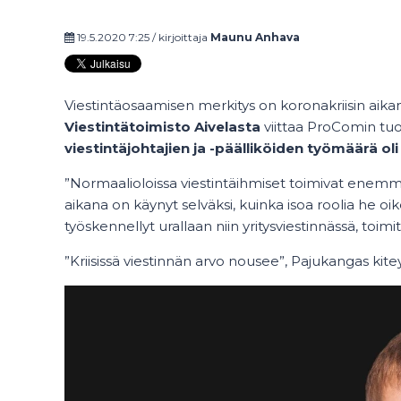
19.5.2020 7:25 / kirjoittaja
Maunu Anhava
Viestintäosaamisen merkitys on koronakriisin ai
Viestintätoimisto Aivelasta
viittaa ProComin t
viestintäjohtajien ja -päälliköiden työmäärä ol
”Normaalioloissa viestintäihmiset toimivat enemmä
aikana on käynyt selväksi, kuinka isoa roolia he o
työskennellyt urallaan niin yritysviestinnässä, toimi
”Kriisissä viestinnän arvo nousee”, Pajukangas kite