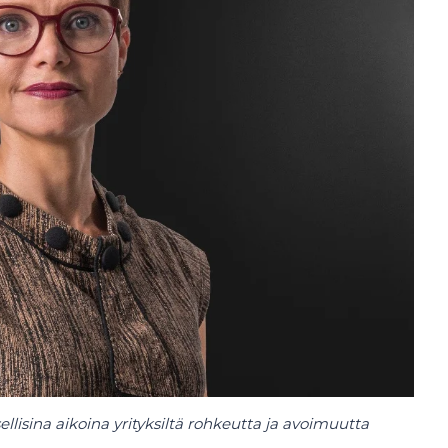
llisina aikoina yrityksiltä rohkeutta ja avoimuutta