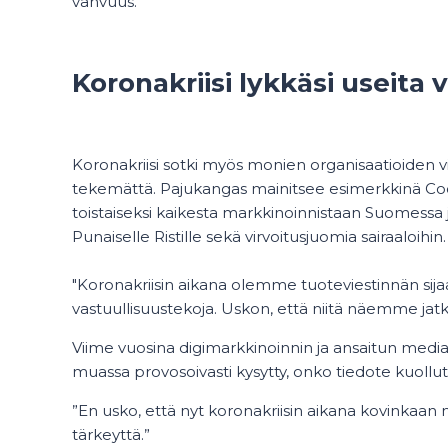
vahvuus.”
Koronakriisi lykkäsi useita
Koronakriisi sotki myös monien organisaatioiden v
tekemättä. Pajukangas mainitsee esimerkkinä Coc
toistaiseksi kaikesta markkinoinnistaan Suomessa j
Punaiselle Ristille sekä virvoitusjuomia sairaaloihin.
"Koronakriisin aikana olemme tuoteviestinnän sija
vastuullisuustekoja. Uskon, että niitä näemme jatk
Viime vuosina digimarkkinoinnin ja ansaitun media
muassa provosoivasti kysytty, onko tiedote kuoll
”En usko, että nyt koronakriisin aikana kovinkaan
tärkeyttä.”