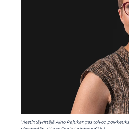
Viestintäyrittäjä Aino Pajukangas toivoo poikkeukse
viestintään. (Kuva: Sonja Lahtinen/SHL).