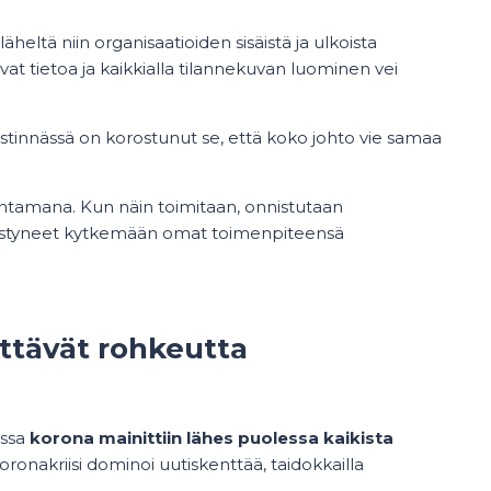
eltä niin organisaatioiden sisäistä ja ulkoista
ivat tietoa ja kaikkialla tilannekuvan luominen vei
tinnässä on korostunut se, että koko johto vie samaa
 rintamana. Kun näin toimitaan, onnistutaan
pystyneet kytkemään omat toimenpiteensä
yttävät rohkeutta
ussa
korona mainittiin lähes puolessa kaikista
koronakriisi dominoi uutiskenttää, taidokkailla