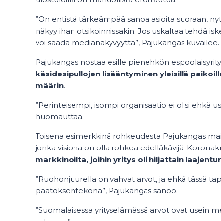
”On entistä tärkeämpää sanoa asioita suoraan, nyt e
näkyy ihan otsikoinnissakin. Jos uskaltaa tehdä is
voi saada medianäkyvyyttä”, Pajukangas kuvailee.
Pajukangas nostaa esille pienehkön espoolaisyri
käsidesipullojen lisääntyminen yleisillä paiko
määrin
.
”Perinteisempi, isompi organisaatio ei olisi ehkä 
huomauttaa.
Toisena esimerkkinä rohkeudesta Pajukangas main
jonka visiona on olla rohkea edelläkävijä. Koronakri
markkinoilta, joihin yritys oli hiljattain laajentu
”Ruohonjuurella on vahvat arvot, ja ehkä tässä t
päätöksentekona”, Pajukangas sanoo.
”Suomalaisessa yrityselämässä arvot ovat usein mel