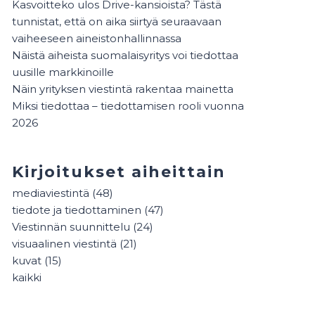
Kasvoitteko ulos Drive-kansioista? Tästä
tunnistat, että on aika siirtyä seuraavaan
vaiheeseen aineistonhallinnassa
Näistä aiheista suomalaisyritys voi tiedottaa
uusille markkinoille
Näin yrityksen viestintä rakentaa mainetta
Miksi tiedottaa – tiedottamisen rooli vuonna
2026
Kirjoitukset aiheittain
mediaviestintä
(48)
tiedote ja tiedottaminen
(47)
Viestinnän suunnittelu
(24)
visuaalinen viestintä
(21)
kuvat
(15)
kaikki