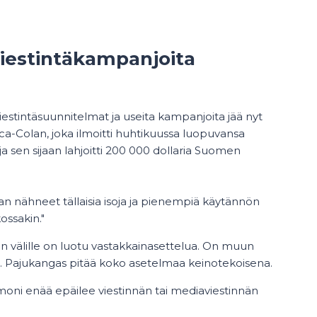
 viestintäkampanjoita
iestintäsuunnitelmat ja useita kampanjoita jää nyt
a-Colan, joka ilmoitti huhtikuussa luopuvansa
a sen sijaan lahjoitti 200 000 dollaria Suomen
an nähneet tällaisia isoja ja pienempiä käytännön
ossakin."
n välille on luotu vastakkainasettelua. On muun
ut. Pajukangas pitää koko asetelmaa keinotekoisena.
 moni enää epäilee viestinnän tai mediaviestinnän