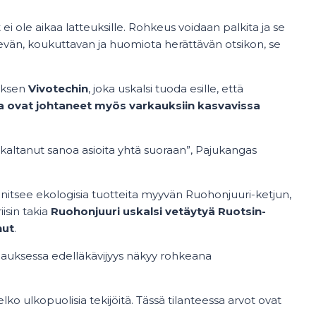
i ole aikaa latteuksille. Rohkeus voidaan palkita ja se
kevän, koukuttavan ja huomiota herättävän otsikon, se
tyksen
Vivotechin
, joka uskalsi tuoda esille, että
illa ovat johtaneet myös varkauksiin kasvavissa
uskaltanut sanoa asioita yhtä suoraan”, Pajukangas
itsee ekologisia tuotteita myyvän Ruohonjuuri-ketjun,
isin takia
Ruohonjuuri uskalsi vetäytyä Ruotsin-
nut
.
apauksessa edelläkävijyys näkyy rohkeana
ko ulkopuolisia tekijöitä. Tässä tilanteessa arvot ovat