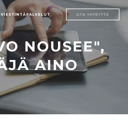
 VIESTINTÄPALVELUT
OTA YHTEYTTÄ
VO NOUSEE",
ÄJÄ AINO