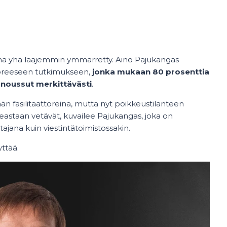
kana yhä laajemmin ymmärretty. Aino Pajukangas
uoreeseen tutkimukseen,
jonka mukaan 80 prosenttia
i noussut merkittävästi
.
n fasilitaattoreina, mutta nyt poikkeustilanteen
ikeastaan vetävät, kuvailee Pajukangas, joka on
ttajana kuin viestintätoimistossakin.
yttää.