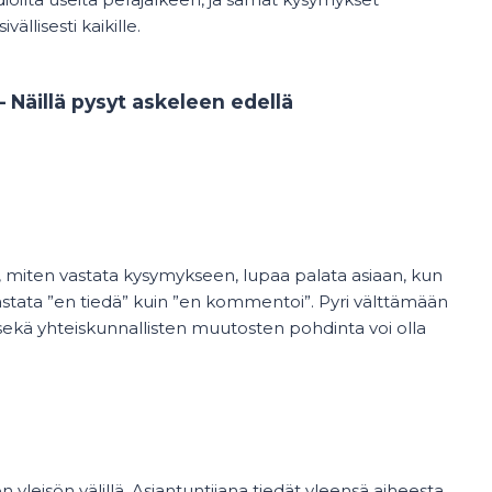
vällisesti kaikille.
 – Näillä pysyt askeleen edellä
a, miten vastata kysymykseen, lupaa palata asiaan, kun
vastata ”en tiedä” kuin ”en kommentoi”. Pyri välttämään
sekä yhteiskunnallisten muutosten pohdinta voi olla
n yleisön välillä. Asiantuntijana tiedät yleensä aiheesta