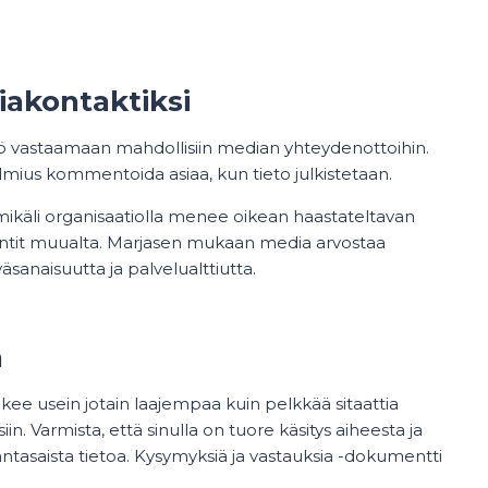
diakontaktiksi
ilö vastaamaan mahdollisiin median yhteydenottoihin.
valmius kommentoida asiaa, kun tieto julkistetaan.
ikäli organisaatiolla menee oikean haastateltavan
entit muualta. Marjasen mukaan media arvostaa
anaisuutta ja palvelualttiutta.
n
kee usein jotain laajempaa kuin pelkkää sitaattia
in. Varmista, että sinulla on tuore käsitys aiheesta ja
ajantasaista tietoa. Kysymyksiä ja vastauksia -dokumentti