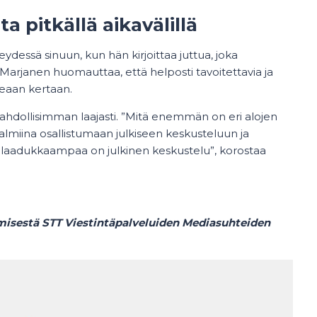
a pitkällä aikavälillä
teydessä sinuun, kun hän kirjoittaa juttua, joka
Marjanen huomauttaa, että helposti tavoitettavia ja
eaan kertaan.
mahdollisimman laajasti. ”Mitä enemmän on eri alojen
 valmiina osallistumaan julkiseen keskusteluun ja
 laadukkaampaa on julkinen keskustelu”, korostaa
ämisestä STT Viestintäpalveluiden
Mediasuhteiden