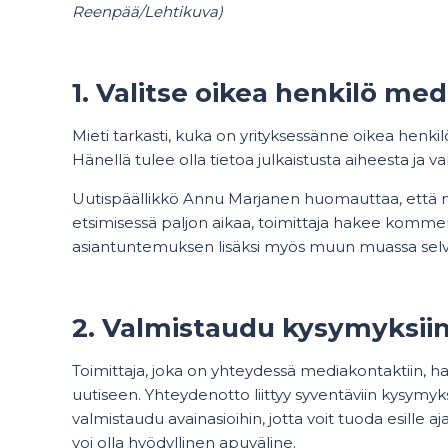
Reenpää/Lehtikuva)
1. Valitse oikea henkilö me
Mieti tarkasti, kuka on yrityksessänne oikea henk
Hänellä tulee olla tietoa julkaistusta aiheesta ja 
Uutispäällikkö Annu Marjanen huomauttaa, että m
etsimisessä paljon aikaa, toimittaja hakee komm
asiantuntemuksen lisäksi myös muun muassa selväs
2. Valmistaudu kysymyksii
Toimittaja, joka on yhteydessä mediakontaktiin, ha
uutiseen. Yhteydenotto liittyy syventäviin kysymyksi
valmistaudu avainasioihin, jotta voit tuoda esille 
voi olla hyödyllinen apuväline.