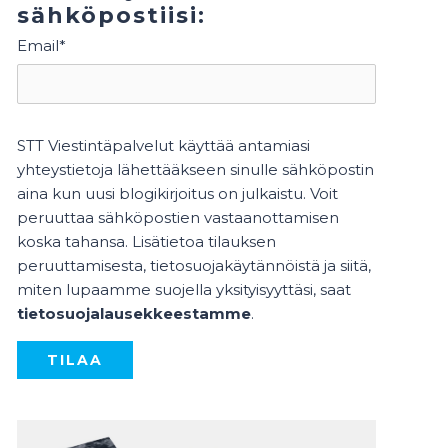
sähköpostiisi:
Email
*
STT Viestintäpalvelut käyttää antamiasi
yhteystietoja lähettääkseen sinulle sähköpostin
aina kun uusi blogikirjoitus on julkaistu. Voit
peruuttaa sähköpostien vastaanottamisen
koska tahansa. Lisätietoa tilauksen
peruuttamisesta, tietosuojakäytännöistä ja siitä,
miten lupaamme suojella yksityisyyttäsi, saat
tietosuojalausekkeestamme
.