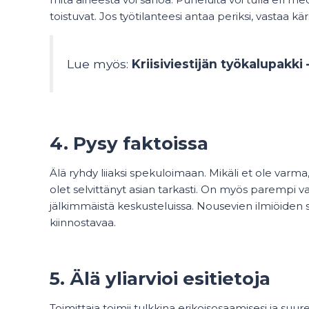
toistuvat. Jos työtilanteesi antaa periksi, vastaa kärsi
Lue myös:
Kriisiviestijän työkalupakki
4. Pysy faktoissa
Älä ryhdy liiaksi spekuloimaan. Mikäli et ole varm
olet selvittänyt asian tarkasti. On myös parempi 
jälkimmäistä keskusteluissa. Nousevien ilmiöiden 
kiinnostavaa.
5. Älä yliarvioi esitietoja
Toimittaja toimii tulkkina erikoisosaamisesi ja suure