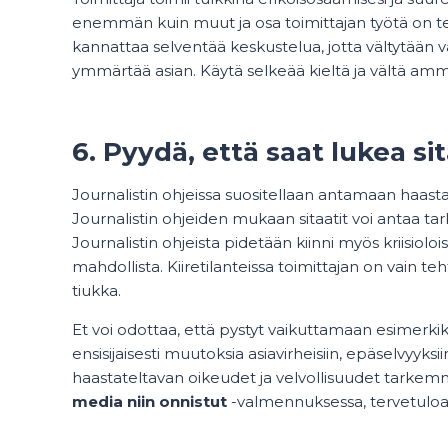
enemmän kuin muut ja osa toimittajan työtä on te
kannattaa selventää keskustelua, jotta vältytään vä
ymmärtää asian. Käytä selkeää kieltä ja vältä amma
6. Pyydä, että saat lukea sit
Journalistin ohjeissa suositellaan antamaan haasta
Journalistin ohjeiden mukaan sitaatit voi antaa tar
Journalistin ohjeista pidetään kiinni myös kriisiolois
mahdollista. Kiiretilanteissa toimittajan on vain te
tiukka.
Et voi odottaa, että pystyt vaikuttamaan esimerkik
ensisijaisesti muutoksia asiavirheisiin, epäselvyyks
haastateltavan oikeudet ja velvollisuudet tarkem
media niin onnistut
-valmennuksessa, tervetul