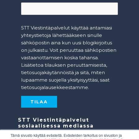
STT Viestintäpalvelut käyttää antamiasi
yhteystietoja lähettääkseen sinulle
sähköpostin aina kun uusi blogikirjoitus
on julkaistu. Voit peruuttaa sähköpostien
vastaanottamisen koska tahansa.
Lisätietoa tilauksen peruuttamisesta,
tietosuojakäytännöistä ja siitä, miten
lupaamme suojella yksityisyyttäsi, saat
tietosuojalausekkeestamme
.
STT Viestintäpalvelut
sosiaalisessa mediassa
Tämä sivusto käyttää evästeitä. Evästeiden tarkoitus on sivuston ja