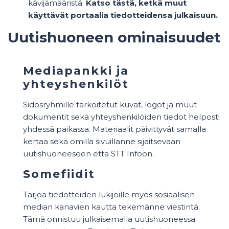
kävijämääristä.
Katso tästä, ketkä muut
käyttävät portaalia tiedotteidensa julkaisuun.
Uutishuoneen ominaisuudet
Mediapankki ja
yhteyshenkilöt
Sidosryhmille tarkoitetut kuvat, logot ja muut
dokumentit sekä
yhteyshenkilöiden tiedot helposti
yhdessä paikassa. Materiaalit päivittyvät samalla
kertaa sekä omilla sivuillanne sijaitsevaan
uutishuoneeseen että STT Infoon.
Somefiidit
Tarjoa tiedotteiden lukijoille myös sosiaalisen
median kanavien kautta tekemänne viestintä.
Tämä onnistuu julkaisemalla uutishuoneessa