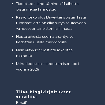
Tiedotteen lähettäminen: 11 aihetta,
joista media kiinnostuu
Kasvoitteko ulos Drive-kansioista? Tästä
tunnistat, että on aika siirtyä seuraavaan
vaiheeseen aineistonhallinnassa
Näistä aiheista suomalaisyritys voi
tiedottaa uusille markkinoille
Näin yrityksen viestintä rakentaa
mainetta
Miksi tiedottaa – tiedottamisen rooli
vuonna 2026
Tilaa blogikirjoitukset
emailiisi
Email
*