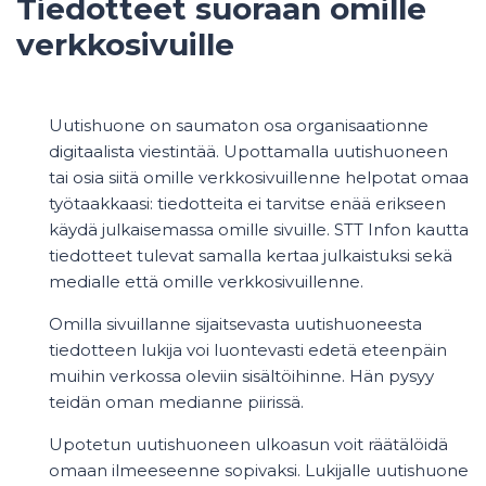
Tiedotteet suoraan omille
verkkosivuille
Uutishuone on saumaton osa organisaationne
digitaalista viestintää. Upottamalla uutishuoneen
tai osia siitä omille verkkosivuillenne helpotat omaa
työtaakkaasi: tiedotteita ei tarvitse enää erikseen
käydä julkaisemassa omille sivuille. STT Infon kautta
tiedotteet tulevat samalla kertaa julkaistuksi sekä
medialle että omille verkkosivuillenne.
Omilla sivuillanne sijaitsevasta uutishuoneesta
tiedotteen lukija voi luontevasti edetä eteenpäin
muihin verkossa oleviin sisältöihinne. Hän pysyy
teidän oman medianne piirissä.
Upotetun uutishuoneen ulkoasun voit räätälöidä
omaan ilmeeseenne sopivaksi. Lukijalle uutishuone