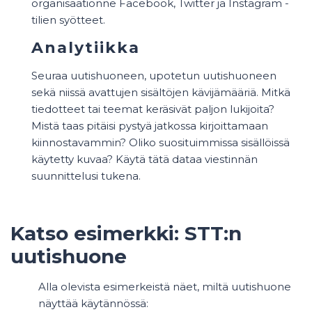
organisaationne Facebook, Twitter ja Instagram -
tilien syötteet.
Analytiikka
Seuraa uutishuoneen, upotetun uutishuoneen
sekä niissä avattujen sisältöjen kävijämääriä. Mitkä
tiedotteet tai teemat keräsivät paljon lukijoita?
Mistä taas pitäisi pystyä jatkossa kirjoittamaan
kiinnostavammin? Oliko suosituimmissa sisällöissä
käytetty kuvaa? Käytä tätä dataa viestinnän
suunnittelusi tukena.
Katso esimerkki: STT:n
uutishuone
Alla olevista esimerkeistä näet, miltä uutishuone
näyttää käytännössä: