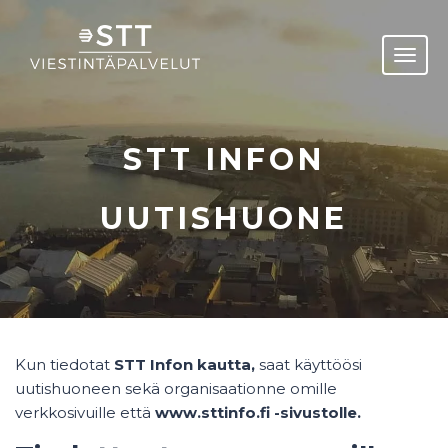
STT INFON
UUTISHUONE
Kun tiedotat
STT Infon kautta,
saat käyttöösi
uutishuoneen sekä organisaationne omille
verkkosivuille että
www.sttinfo.fi -sivustolle
.