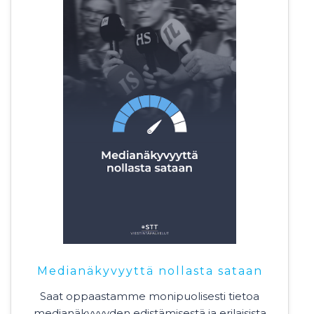
Medianäkyvyyttä nollasta sataan
Saat oppaastamme monipuolisesti tietoa
medianäkyvyyden edistämisestä ja erilaisista